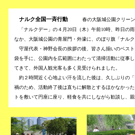
ナルク全国一斉行動
春の大阪城公園クリーン
「ナルクデー」の４月20日（木）午前10時、昨日の
なか、大阪城公園の青屋門・外濠に、のぼり旗「ナルク
守屋代表・神野会長の挨拶の後、皆さん揃いのベスト
袋を手に、公園内を広範囲にわたって清掃活動に従事し
てきて、外国人観光客も多く見受けられました。
約２時間近く心地よい汗を流した後は、久しぶりの「
禍のため、活動終了後は直ちに解散とするほかなかった
トを敷いて円座に座り、軽食を共にしながら歓談し、親